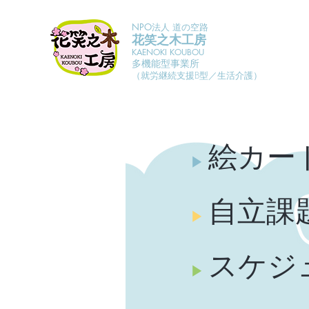
NPO法人 道の空路
花笑之木工房
KAENOKI KOUBOU
多機能型事業所
（就労継続支援B型／生活介護）
絵カー
▶︎
自立課
▶︎
スケジ
▶︎