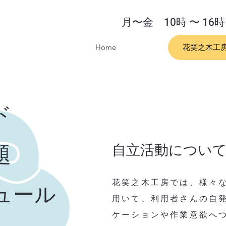
月〜金 10時 〜 16時
Home
花笑之木工
ド
題
自立活動につい
花笑之木工房では、様々
ュール
用いて、利用者さんの自
ケーションや作業意欲へ