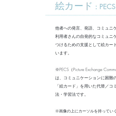
絵カード
PECS
：
他者への発言、発語、コミュニ
利用者さんの自発的なコミュニ
つけるための支援として絵カード
います。
※
PECS（Picture Exchange Commu
は、コミュニケーションに困難
「絵カード」を用いた代替／コ
法・学習法です。
※画像の上にカーソルを持ってい